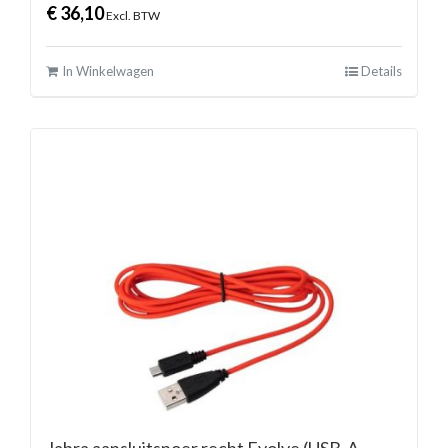
€
36,10
Excl. BTW
In Winkelwagen
Details
Jabra aansluitsnoer recht Evolve (USB-A →