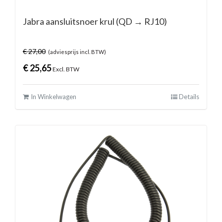
Jabra aansluitsnoer krul (QD → RJ10)
€
27,00
(adviesprijs incl. BTW)
€
25,65
Excl. BTW
In Winkelwagen
Details