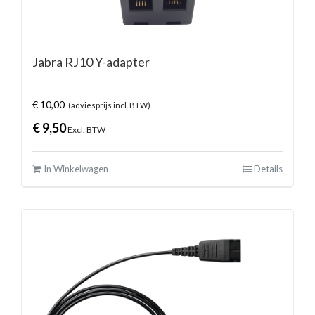
Jabra RJ10 Y-adapter
€
10,00
(adviesprijs incl. BTW)
€
9,50
Excl. BTW
In Winkelwagen
Details