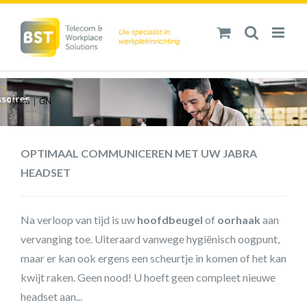
Ga
naar
inhoud
Jabra | GN
OPTIMAAL COMMUNICEREN MET UW JABRA
HEADSET
Na verloop van tijd is uw
hoofdbeugel
of
oorhaak
aan
vervanging toe. Uiteraard vanwege hygiënisch oogpunt,
maar er kan ook ergens een scheurtje in komen of het kan
kwijt raken. Geen nood! U hoeft geen compleet nieuwe
headset aan...