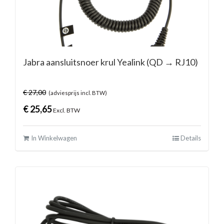
Jabra aansluitsnoer krul Yealink (QD → RJ10)
€
27,00
(adviesprijs incl. BTW)
€
25,65
Excl. BTW
In Winkelwagen
Details