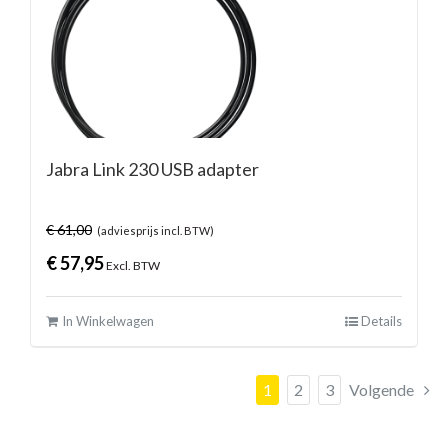
Jabra Link 230 USB adapter
€
61,00
(adviesprijs incl. BTW)
€
57,95
Excl. BTW
In Winkelwagen
Details
1
2
3
Volgende