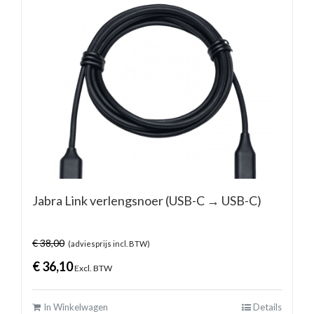
Jabra Link verlengsnoer (USB-C → USB-C)
€
38,00
(adviesprijs incl. BTW)
€
36,10
Excl. BTW
In Winkelwagen
Details