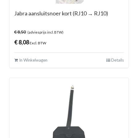
Jabra aansluitsnoer kort (RJ10 → RJ10)
€
8,50
(adviesprijs incl. BTW)
€
8,08
Excl. BTW
In Winkelwagen
Details