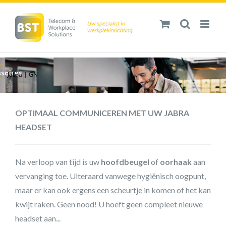
Ga
naar
inhoud
Jabra | GN
OPTIMAAL COMMUNICEREN MET UW JABRA
HEADSET
Na verloop van tijd is uw
hoofdbeugel
of
oorhaak
aan
vervanging toe. Uiteraard vanwege hygiënisch oogpunt,
maar er kan ook ergens een scheurtje in komen of het kan
kwijt raken. Geen nood! U hoeft geen compleet nieuwe
headset aan...