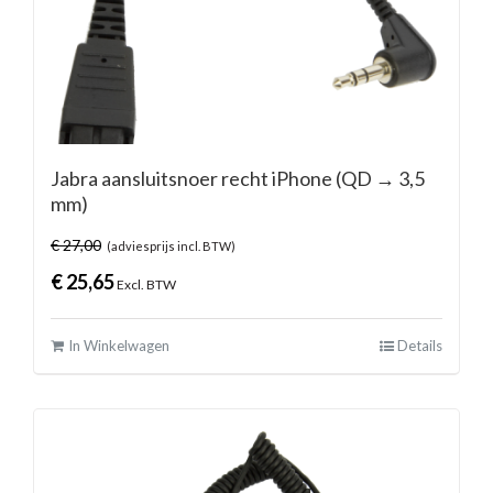
Jabra aansluitsnoer recht iPhone (QD → 3,5
mm)
€
27,00
(adviesprijs incl. BTW)
€
25,65
Excl. BTW
In Winkelwagen
Details