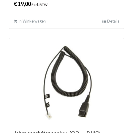
€
19,00
Excl. BTW
In Winkelwagen
Details
Jabra aansluitsnoer krul (QD → RJ10)