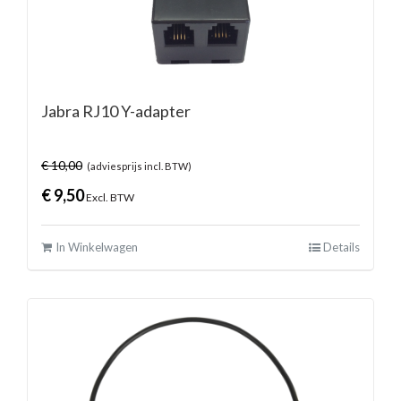
Jabra RJ10 Y-adapter
€
10,00
(adviesprijs incl. BTW)
€
9,50
Excl. BTW
In Winkelwagen
Details