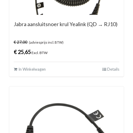
Jabra aansluitsnoer krul Yealink (QD → RJ10)
€
27,00
(adviesprijs incl. BTW)
€
25,65
Excl. BTW
In Winkelwagen
Details