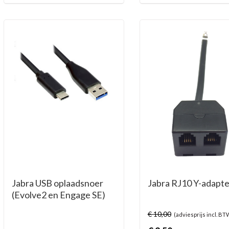
Jabra USB oplaadsnoer
Jabra RJ10 Y-adapte
(Evolve2 en Engage SE)
€
10,00
(adviesprijs incl. BT