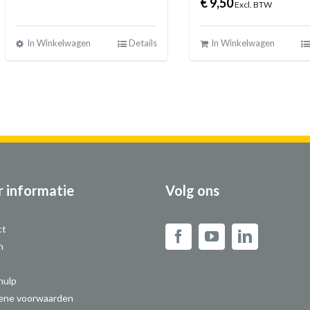
€
9,50
Excl. BTW
In Winkelwagen
Details
In Winkelwagen
 informatie
Volg ons
ct
n
hulp
ene voorwaarden