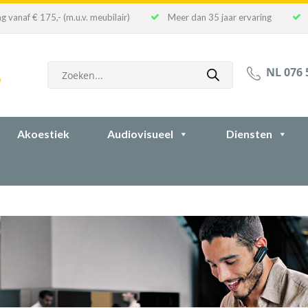
g vanaf € 175,- (m.u.v. meubilair)
Meer dan 35 jaar ervaring
Producten
NL 076 
zoeken
Akoestiek
Audiovisueel
Diensten