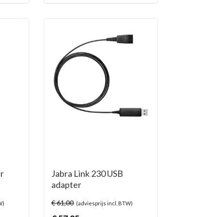
r
Jabra Link 230 USB
adapter
€
61,00
W)
(adviesprijs incl. BTW)