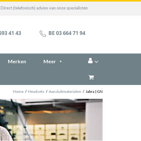
Direct (telefonisch) advies van onze specialisten
593 41 43
BE 03 664 71 94
Merken
Meer
Home
/
Headsets
/
Aansluitmaterialen
/
Jabra | GN