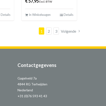
€
57,95
Excl. BTW
Details
In Winkelwagen
Details
1
2
3
Volgende
Contactgegevens
Gagelveld 7a
4844 RG Terheijden
Nederland
+31 (0)76 593 41 43