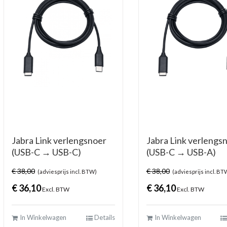
Jabra Link verlengsnoer
Jabra Link verlengs
(USB-C → USB-C)
(USB-C → USB-A)
€
38,00
€
38,00
(adviesprijs incl. BTW)
(adviesprijs incl. BT
€
36,10
€
36,10
Excl. BTW
Excl. BTW
In Winkelwagen
Details
In Winkelwagen