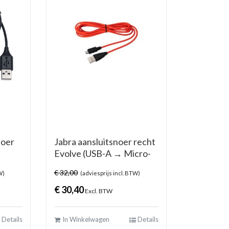
noer
Jabra aansluitsnoer recht
Evolve (USB-A → Micro-
USB)
€
32,00
W)
(adviesprijs incl. BTW)
€
30,40
Excl. BTW
Details
In Winkelwagen
Details