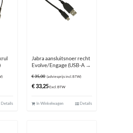
krul
Jabra aansluitsnoer recht
)
Evolve/Engage (USB-A →
Micro-USB)
€
35,00
W)
(adviesprijs incl. BTW)
€
33,25
Excl. BTW
Details
In Winkelwagen
Details