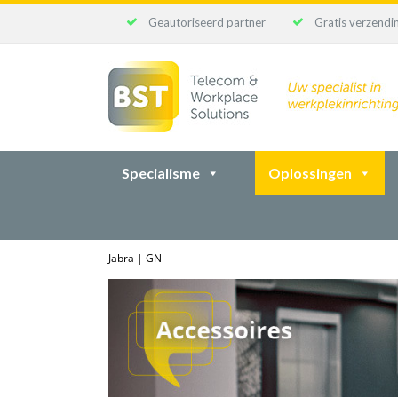
Geautoriseerd partner
Gratis verzendin
Ga
naar
inhoud
Specialisme
Oplossingen
Jabra | GN