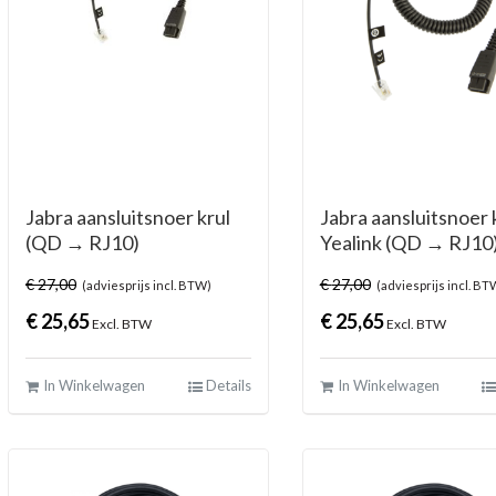
Jabra aansluitsnoer krul
Jabra aansluitsnoer 
(QD → RJ10)
Yealink (QD → RJ10
€
27,00
€
27,00
(adviesprijs incl. BTW)
(adviesprijs incl. BT
€
25,65
€
25,65
Excl. BTW
Excl. BTW
In Winkelwagen
Details
In Winkelwagen