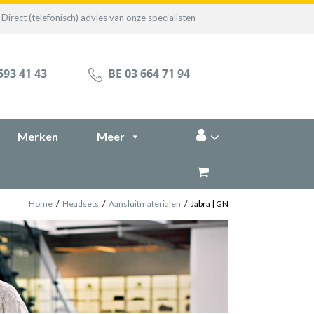
Direct (telefonisch) advies van onze specialisten
593 41 43
BE 03 664 71 94
Merken
Meer
Home
/
Headsets
/
Aansluitmaterialen
/
Jabra | GN