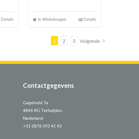
Details
In Winkelwagen
Details
1
2
3
Volgende
Contactgegevens
Gagelveld 7a
4844 RG Terheijden
Nederland
+31 (0)76 593 41 43