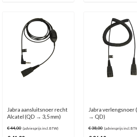
Jabra aansluitsnoer recht
Jabra verlengsnoer
Alcatel (QD → 3,5 mm)
→ QD)
incl. PTT (push-to-talk)
€
44,00
€
38,00
(adviesprijs incl. BTW)
(adviesprijs incl. BT