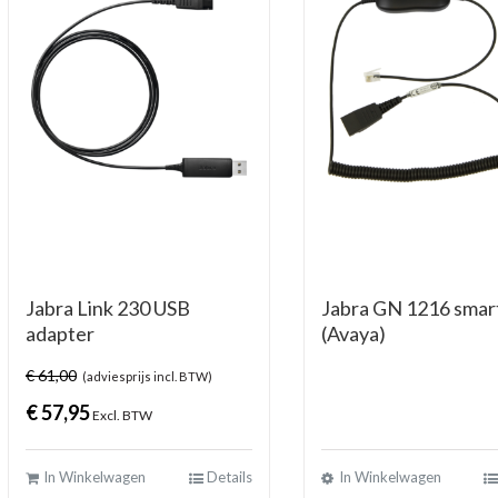
Jabra Link 230 USB
Jabra GN 1216 smar
adapter
(Avaya)
€
61,00
(adviesprijs incl. BTW)
€
57,95
Excl. BTW
In Winkelwagen
Details
In Winkelwagen