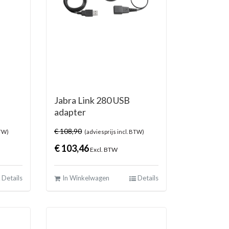
Jabra Link 280 USB
adapter
€
108,90
BTW)
(adviesprijs incl. BTW)
€
103,46
Excl. BTW
Details
In Winkelwagen
Details