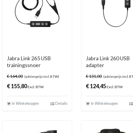
Jabra Link 265 USB
Jabra Link 260 USB
trainingssnoer
adapter
€
164,00
€
131,00
(adviesprijs incl. BTW)
(adviesprijs incl. 
€
155,80
€
124,45
Excl. BTW
Excl. BTW
In Winkelwagen
Details
In Winkelwagen