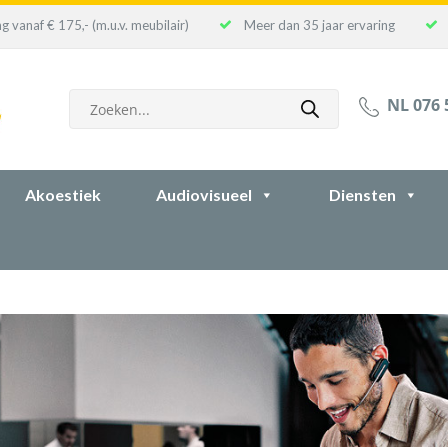
g vanaf € 175,- (m.u.v. meubilair)
Meer dan 35 jaar ervaring
Producten
NL 076 
zoeken
Akoestiek
Audiovisueel
Diensten