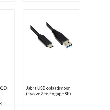
 (QD
Jabra USB oplaadsnoer
(Evolve2 en Engage SE)
W)