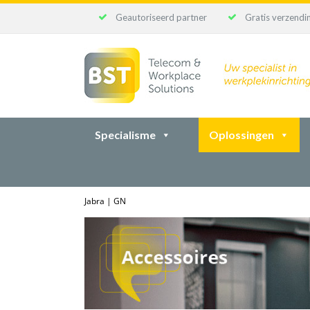
Geautoriseerd partner
Gratis verzendin
Ga
naar
inhoud
Specialisme
Oplossingen
Jabra | GN