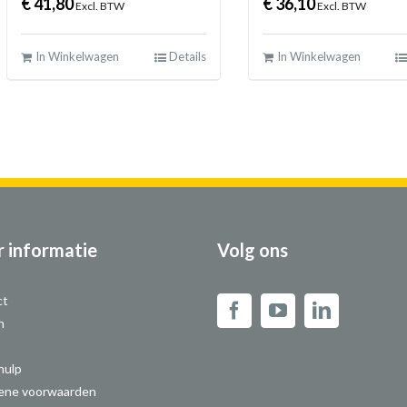
€
41,80
€
36,10
Excl. BTW
Excl. BTW
In Winkelwagen
Details
In Winkelwagen
 informatie
Volg ons
ct
n
hulp
ene voorwaarden