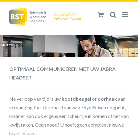
Ga
naar
inhoud
Jabra | GN
OPTIMAAL COMMUNICEREN MET UW JABRA
HEADSET
Na verloop van tijd is uw
hoofdbeugel
of
oorhaak
aan
vervanging toe. Uiteraard vanwege hygiënisch oogpunt,
maar er kan ook ergens een scheurtje in komen of het kan
kwijt raken. Geen nood! U hoeft geen compleet nieuwe
headset aan...