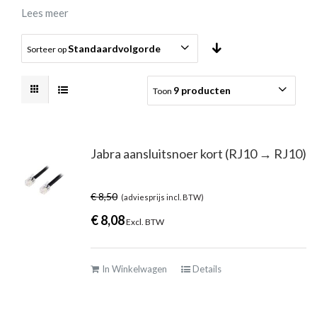
Lees meer
Standaardvolgorde
Sorteer op
9 producten
Toon
Jabra aansluitsnoer kort (RJ10 → RJ10)
€
8,50
(adviesprijs incl. BTW)
€
8,08
Excl. BTW
In Winkelwagen
Details