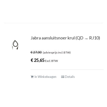
Jabra aansluitsnoer krul (QD → RJ10)
€
27,00
(adviesprijs incl. BTW)
€
25,65
Excl. BTW
In Winkelwagen
Details