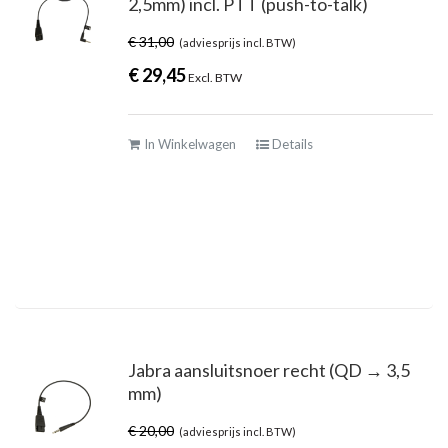
2,5mm) incl. PTT (push-to-talk)
€
31,00
(adviesprijs incl. BTW)
€
29,45
Excl. BTW
In Winkelwagen
Details
Jabra aansluitsnoer recht (QD → 3,5
mm)
€
20,00
(adviesprijs incl. BTW)