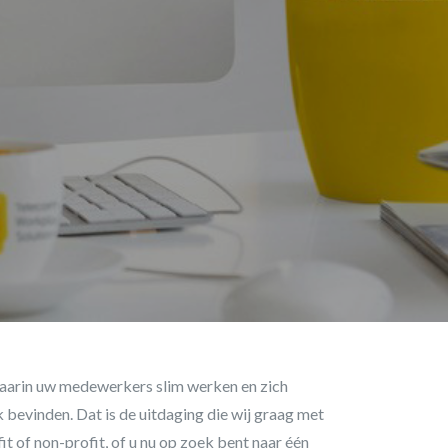
arin uw medewerkers slim werken en zich
ok bevinden. Dat is de uitdaging die wij graag met
fit of non-profit, of u nu op zoek bent naar één