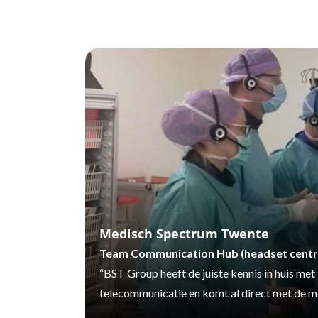
Medisch Spectrum Twente
Team Communication Hub (headset centr
“BST Group heeft de juiste kennis in huis met
telecommunicatie en komt al direct met de me