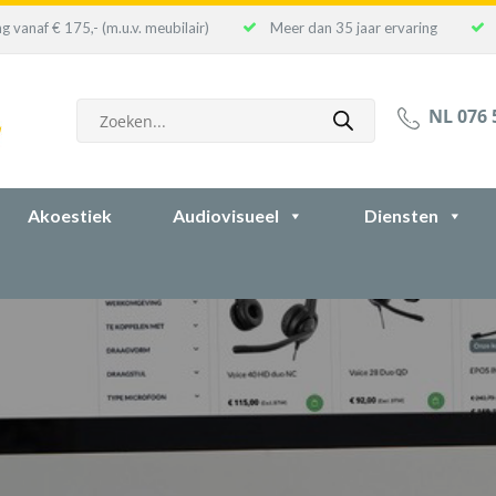
g vanaf € 175,- (m.u.v. meubilair)
Meer dan 35 jaar ervaring
Producten
NL 076 
zoeken
Akoestiek
Audiovisueel
Diensten