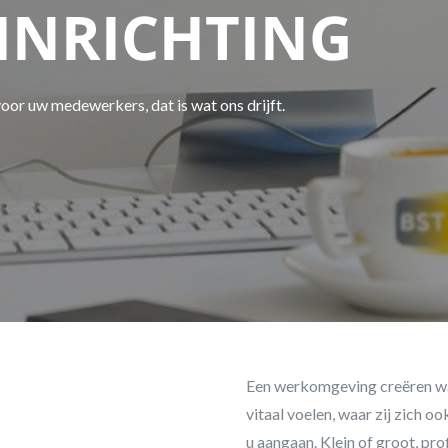
INRICHTING
or uw medewerkers, dat is wat ons drijft.
Een werkomgeving creëren wa
vitaal voelen, waar zij zich o
u aangaan. Klein of groot, pro