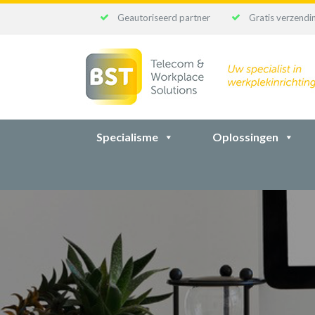
Geautoriseerd partner
Gratis verzendin
Ga
naar
inhoud
Specialisme
Oplossingen