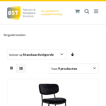
Ga
naar
inhoud
Vergaderstoelen
Standaardvolgorde
Sorteer op
9 producten
Toon