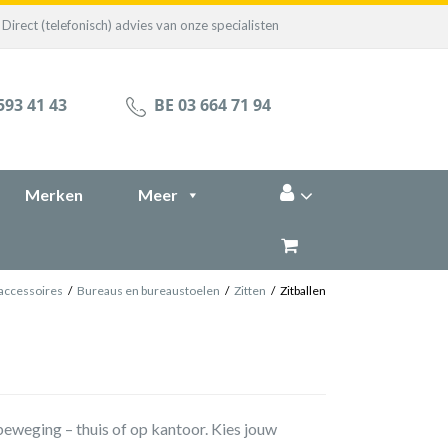
Direct (telefonisch) advies van onze specialisten
593 41 43
BE 03 664 71 94
Merken
Meer
accessoires
/
Bureaus en bureaustoelen
/
Zitten
/
Zitballen
n beweging – thuis of op kantoor. Kies jouw