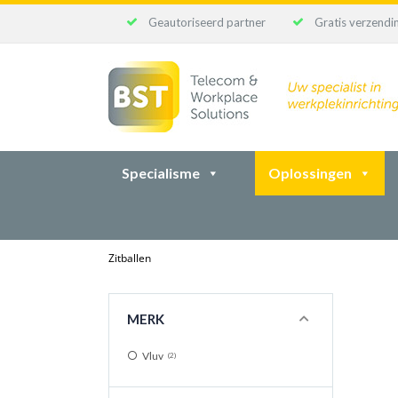
Geautoriseerd partner
Gratis verzendin
Ga
naar
inhoud
Specialisme
Oplossingen
Zitballen
MERK
Vluv
2