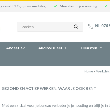
g vanaf € 175,- (m.u.v. meubilair)
Meer dan 35 jaar ervaring
Producten
NL 076 
zoeken
Akoestiek
Audiovisueel
Diensten
Home
/
Werkplek 
GEZOND EN ACTIEF WERKEN, WAAR JE OOK BENT
Met een zitbal voor je bureau verbeter je je houding en blijf je i