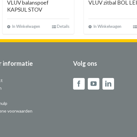
VLUV balanspoef
VLUV zitbal BOL LE
KAPSUL STOV
In Winkelwagen
Details
In Winkelwagen
 informatie
Volg ons
ct
n
hulp
ene voorwaarden