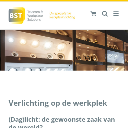
Ga
naar
inhoud
Verlichting op de werkplek
(Dag)licht: de gewoonste zaak van
de wereld?