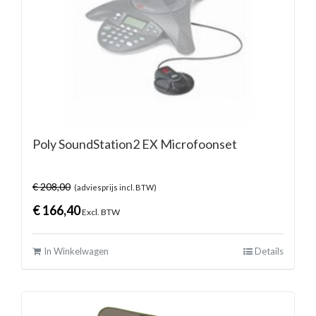
Poly SoundStation2 EX Microfoonset
€
208,00
(adviesprijs incl. BTW)
€
166,40
Excl. BTW
In Winkelwagen
Details