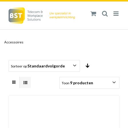
Ga
naar
inhoud
Accessoires
Standaardvolgorde
Sorteer op
9 producten
Toon