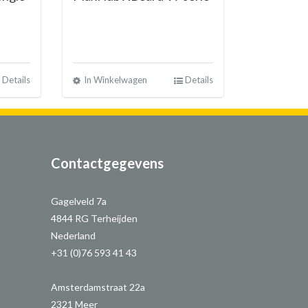
Details
In Winkelwagen
Details
Contactgegevens
Gagelveld 7a
4844 RG Terheijden
Nederland
+31 (0)76 593 41 43
Amsterdamstraat 22a
2321 Meer