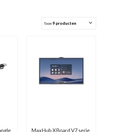
9 producten
Toon
ngle
MaxHub XBoard V7 serie