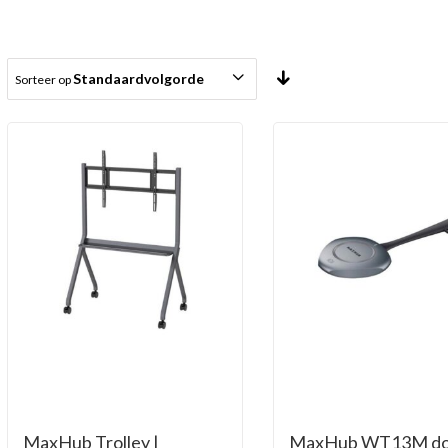
Standaardvolgorde
Sorteer op
MaxHub Trolley |
MaxHub WT13M do