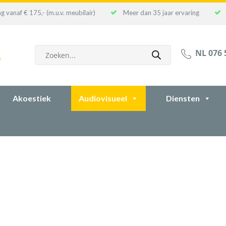
g vanaf € 175,- (m.u.v. meubilair)
Meer dan 35 jaar ervaring
Producten
NL 076 
zoeken
Akoestiek
Audiovisueel
Diensten