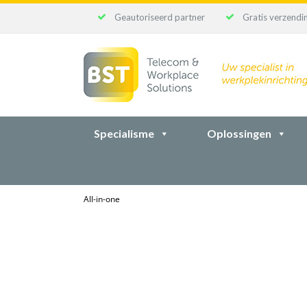
Geautoriseerd partner
Gratis verzendin
Ga
naar
inhoud
Specialisme
Oplossingen
All-in-one