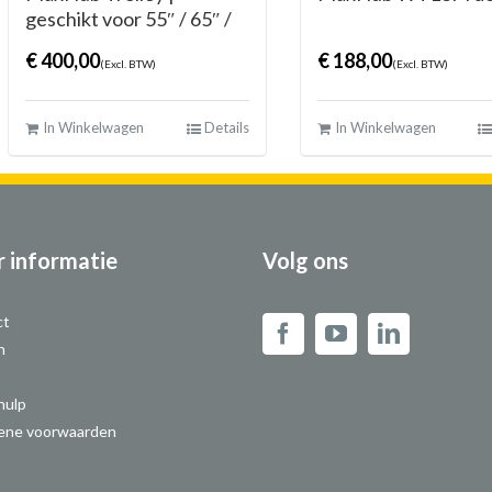
geschikt voor 55″ / 65″ /
75″ / 86″
€
400,00
€
188,00
(Excl. BTW)
(Excl. BTW)
In Winkelwagen
Details
In Winkelwagen
 informatie
Volg ons
ct
n
hulp
ene voorwaarden