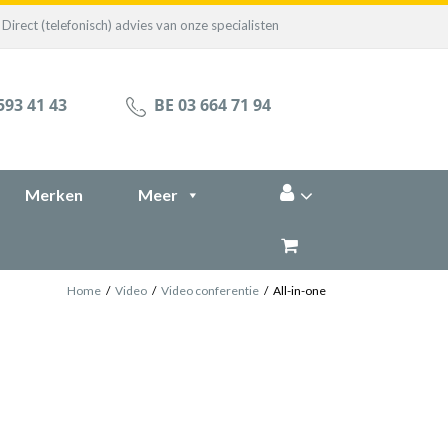
Direct (telefonisch) advies van onze specialisten
593 41 43
BE 03 664 71 94
Merken
Meer
Home
/
Video
/
Video conferentie
/
All-in-one