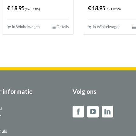
€
18,95
€
18,95
(Excl. BTW)
(Excl. BTW)
In Winkelwagen
Details
In Winkelwagen
 informatie
Volg ons
ct
n
hulp