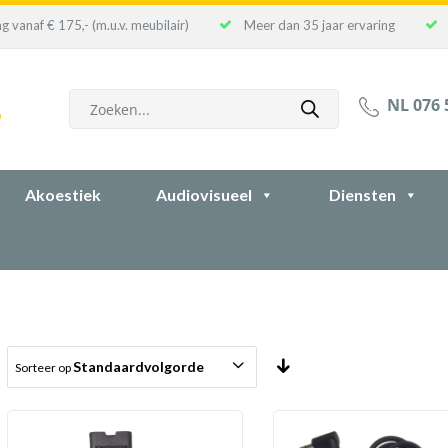
g vanaf € 175,- (m.u.v. meubilair)
Meer dan 35 jaar ervaring
Producten
NL 076 
zoeken
Akoestiek
Audiovisueel
Diensten
Standaardvolgorde
Sorteer op