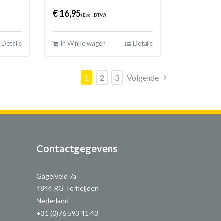
€
16,95
(Excl. BTW)
Details
In Winkelwagen
Details
1
2
3
Volgende
Contactgegevens
Gagelveld 7a
4844 RG Terheijden
Nederland
+31 (0)76 593 41 43