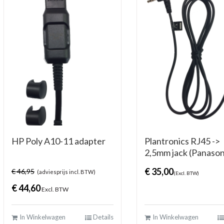
HP Poly A10-11 adapter
Plantronics RJ45 ->
2,5mm jack (Panason
€
35,00
€
46,95
(adviesprijs incl. BTW)
(Excl. BTW)
€
44,60
Excl. BTW
In Winkelwagen
Details
In Winkelwagen