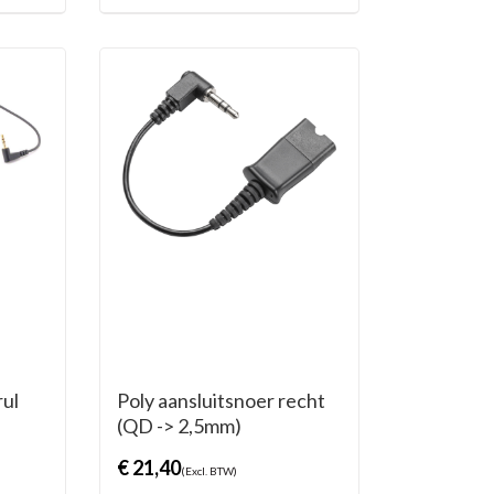
rul
Poly aansluitsnoer recht
(QD -> 2,5mm)
€
21,40
(Excl. BTW)