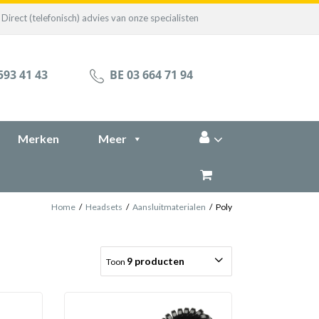
Direct (telefonisch) advies van onze specialisten
593 41 43
BE 03 664 71 94
Merken
Meer
Home
/
Headsets
/
Aansluitmaterialen
/
Poly
9 producten
Toon