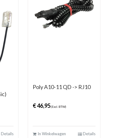
Poly A10-11 QD -> RJ10
ic)
€
46,95
(Excl. BTW)
Details
In Winkelwagen
Details