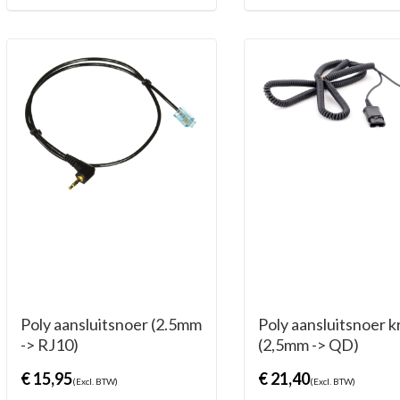
Poly aansluitsnoer (2.5mm
Poly aansluitsnoer k
-> RJ10)
(2,5mm -> QD)
€
15,95
€
21,40
(Excl. BTW)
(Excl. BTW)