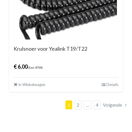
Krulsnoer voor Yealink T19/T22
€
6,00
(Excl. BTW)
In Winkelwagen
Details
1
2
…
4
Volgende