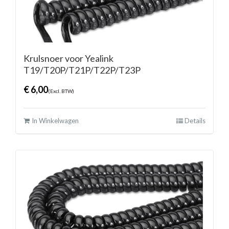
Krulsnoer voor Yealink
T19/T20P/T21P/T22P/T23P
€
6,00
(Excl. BTW)
In Winkelwagen
Details