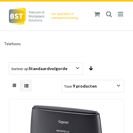
Ga
naar
inhoud
Telefoons
Standaardvolgorde
Sorteer op
9 producten
Toon