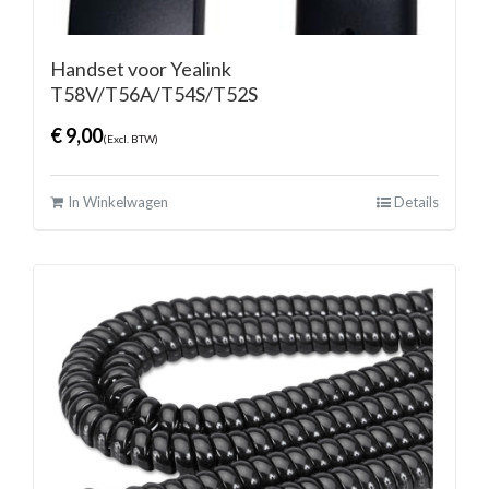
Handset voor Yealink
T58V/T56A/T54S/T52S
€
9,00
(Excl. BTW)
In Winkelwagen
Details