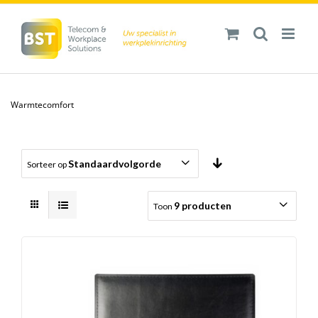
Ga
naar
inhoud
Warmtecomfort
Standaardvolgorde
Sorteer op
9 producten
Toon