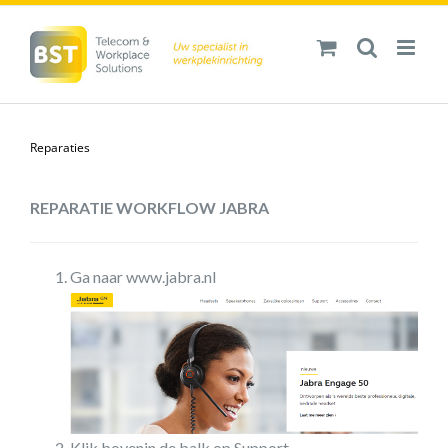
Ga
naar
inhoud
Reparaties
REPARATIE WORKFLOW JABRA
Ga naar
www.jabra.nl
Klik bovenin de balk op Support