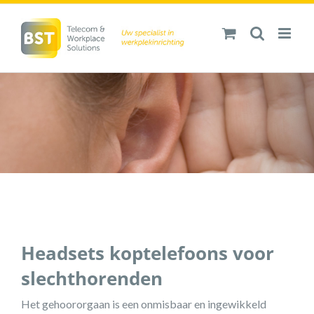
Ga
naar
inhoud
Headsets koptelefoons voor
slechthorenden
Het gehoororgaan is een onmisbaar en ingewikkeld