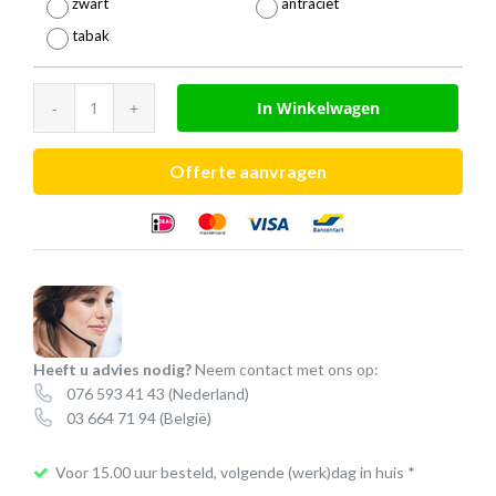
zwart
antraciet
tabak
WarmeMat™
In Winkelwagen
verwarmde
muismat
Offerte aanvragen
(USB)
aantal
Heeft u advies nodig?
Neem contact met ons op:
076 593 41 43
(Nederland)
03 664 71 94
(België)
Voor 15.00 uur besteld, volgende (werk)dag in huis *