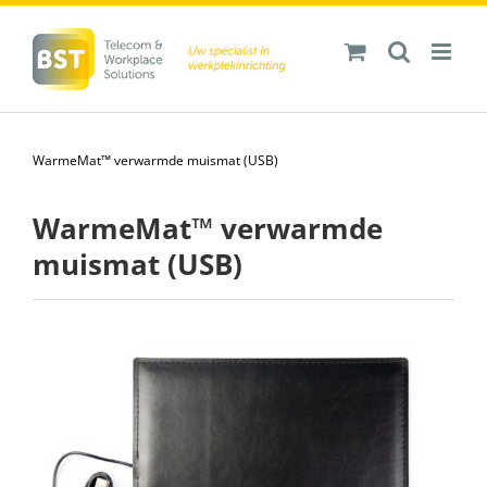
Ga
naar
inhoud
WarmeMat™ verwarmde muismat (USB)
WarmeMat™ verwarmde
muismat (USB)