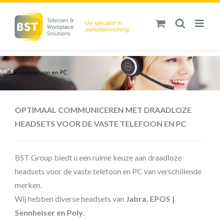
Ga
naar
inhoud
Bureautelefoon en PC
OPTIMAAL COMMUNICEREN MET DRAADLOZE
HEADSETS VOOR DE VASTE TELEFOON EN PC
BST Group biedt u een ruime keuze aan draadloze
headsets voor de vaste telefoon en PC van verschillende
merken.
Wij hebben diverse headsets van
Jabra, EPOS |
Sennheiser en Poly
.