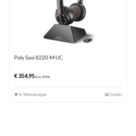
Poly Savi 8220-M UC
€
354,95
(Excl. BTW)
In Winkelwagen
Details