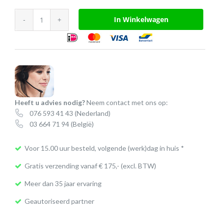
Accu
In Winkelwagen
voor
Konftel
300
series
aantal
Heeft u advies nodig?
Neem contact met ons op:
076 593 41 43
(Nederland)
03 664 71 94
(België)
Voor 15.00 uur besteld, volgende (werk)dag in huis *
Gratis verzending vanaf € 175,- (excl. BTW)
Meer dan 35 jaar ervaring
Geautoriseerd partner