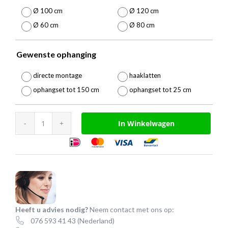
325,0
Ø 100 cm
Ø 120 cm
Ø 60 cm
Ø 80 cm
Gewenste ophanging

directe montage
haaklatten
ophangset tot 150 cm
ophangset tot 25 cm
Akoestisch
In Winkelwagen
rond
paneel
aantal
Heeft u advies nodig?
Neem contact met ons op:
076 593 41 43
(Nederland)