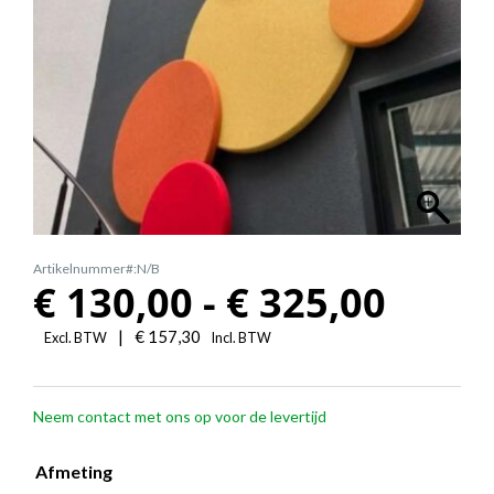
Artikelnummer#:N/B
Prijs
€
130,00
-
€
325,00
€
|
€
157,30
Excl. BTW
Incl. BTW
130,0
Neem contact met ons op voor de levertijd
tot
€
Afmeting
