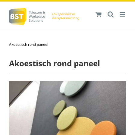
Ga
naar
inhoud
Akoestisch rond paneel
Akoestisch rond paneel