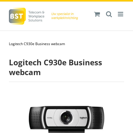
Ga
naar
inhoud
Logitech C930e Business webcam
Logitech C930e Business
webcam