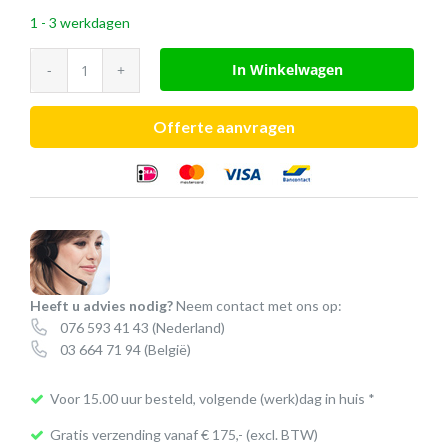
1 - 3 werkdagen
Logitech
In Winkelwagen
C930e
Business
Offerte aanvragen
webcam
aantal
Heeft u advies nodig?
Neem contact met ons op:
076 593 41 43
(Nederland)
03 664 71 94
(België)
Voor 15.00 uur besteld, volgende (werk)dag in huis *
Gratis verzending vanaf € 175,- (excl. BTW)