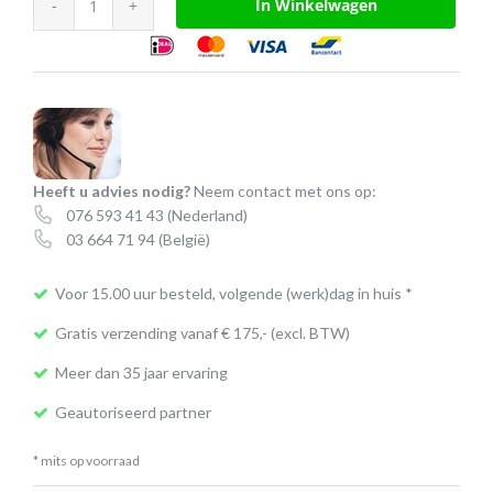
In Winkelwagen
-
personal
workplace
solution®
aantal
Heeft u advies nodig?
Neem contact met ons op:
076 593 41 43
(Nederland)
03 664 71 94
(België)
Voor 15.00 uur besteld, volgende (werk)dag in huis *
Gratis verzending vanaf € 175,- (excl. BTW)
Meer dan 35 jaar ervaring
Geautoriseerd partner
* mits op voorraad