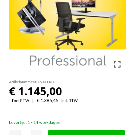
Artikelnummer#:1600-PRO
€
1.145,00
|
€
1.385,45
Excl. BTW
Incl. BTW
Levertijd: 1 - 14 werkdagen
PROFESSIONAL