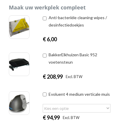
Maak uw werkplek compleet
Anti-bacteriële cleaning wipes /
desinfectiedoekjes
€
6,00
BakkerElkhuizen Basic 952
voetensteun
€
208,99
|
Excl. BTW
Incl. BTW
Evoluent 4 medium verticale muis
€
94,99
|
Excl. BTW
Incl. BTW