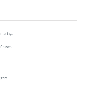
rmering.
flessen.
ggers