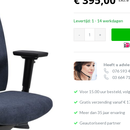
€
395,00
Excl. 
Levertijd: 1 - 14 werkdagen
Bureaustoel
Utah
|
NEN-
EN
Heeft u advie
076 593 
1335
03 664 71
aantal
Voor 15.00 uur besteld, vol
Gratis verzending vanaf € 1
Meer dan 35 jaar ervaring
Geautoriseerd partner