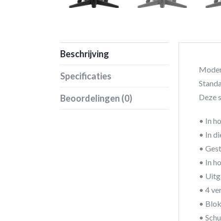
Beschrijving
Modern
Specificaties
Standa
Deze s
Beoordelingen (0)
• In h
• In d
• Gest
• In h
• Uitg
• 4 ve
• Blo
• Schu