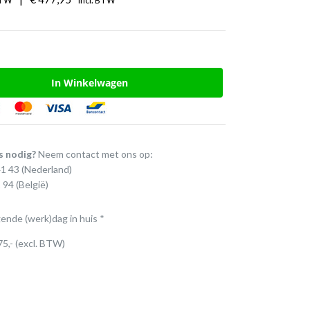
BTW
Incl. BTW
In Winkelwagen
s nodig?
Neem contact met ons op:
41 43
(Nederland)
 94
(België)
gende (werk)dag in huis *
75,- (excl. BTW)