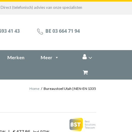
Direct (telefonisch) advies van onze specialisten
593 41 43
BE 03 664 71 94
Merken
Meer
Home
/
Bureaustoel Utah | NEN-EN 1335
|
€
477,95