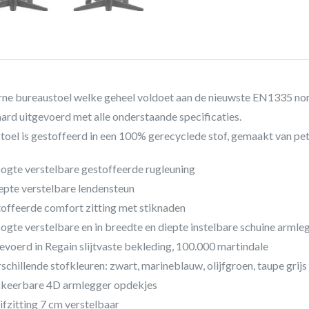
e bureaustoel welke geheel voldoet aan de nieuwste EN1335 no
ard uitgevoerd met alle onderstaande specificaties.
toel is gestoffeerd in een 100% gerecyclede stof, gemaakt van pet
oogte verstelbare gestoffeerde rugleuning
iepte verstelbare lendensteun
offeerde comfort zitting met stiknaden
oogte verstelbare en in breedte en diepte instelbare schuine armle
evoerd in Regain slijtvaste bekleding, 100.000 martindale
rschillende stofkleuren: zwart, marineblauw, olijfgroen, taupe grijs
kkeerbare 4D armlegger opdekjes
ifzitting 7 cm verstelbaar