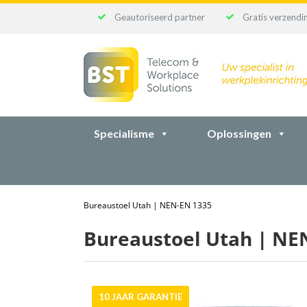
Geautoriseerd partner
Gratis verzendin
Ga
naar
inhoud
Specialisme
Oplossingen
Bureaustoel Utah | NEN-EN 1335
Bureaustoel Utah | NE
10 JAAR GARANTIE