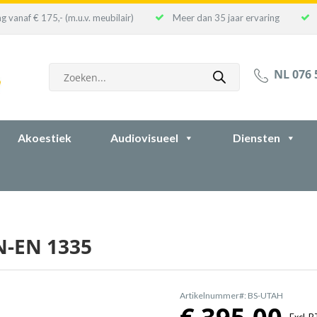
g vanaf € 175,- (m.u.v. meubilair)
Meer dan 35 jaar ervaring
Producten
NL 076 
zoeken
Akoestiek
Audiovisueel
Diensten
N-EN 1335
Artikelnummer#: BS-UTAH