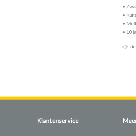
• Zwar
• Kuns
• Mult
• 10 j
👉 zie
Klantenservice
Meer