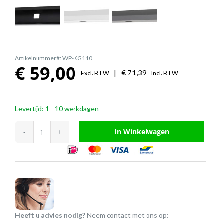
Artikelnummer#: WP-KG110
€
59,00
|
€
71,39
Excl. BTW
Incl. BTW
Levertijd: 1 - 10 werkdagen
Universele
In Winkelwagen
opklapbare
kabelgoot
aantal
Heeft u advies nodig?
Neem contact met ons op: