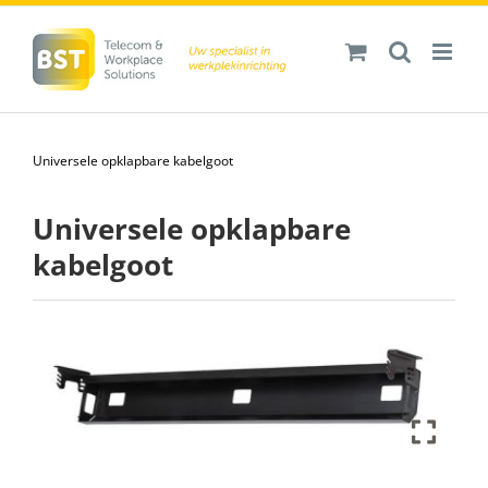
Ga
naar
inhoud
Universele opklapbare kabelgoot
Universele opklapbare
kabelgoot