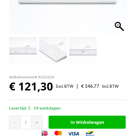
Artikelnummer#: KG25220
€
121,30
|
€
146,77
Excl. BTW
Incl. BTW
Levertijd: 1 - 14 werkdagen
CleanType®
In Winkelwagen
Easy