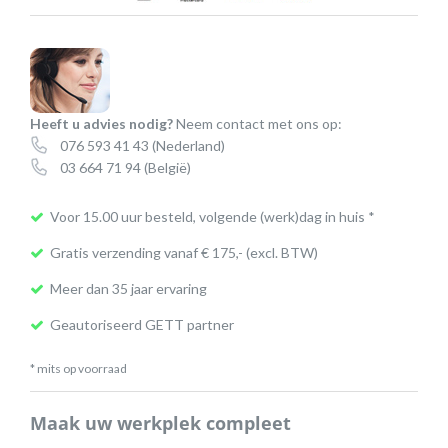
Protect
hygiënisch
toetsenbord
aantal
Heeft u advies nodig?
Neem contact met ons op:
076 593 41 43
(Nederland)
03 664 71 94
(België)
Voor 15.00 uur besteld, volgende (werk)dag in huis *
Gratis verzending vanaf € 175,- (excl. BTW)
Meer dan 35 jaar ervaring
Geautoriseerd GETT partner
* mits op voorraad
Maak uw werkplek compleet