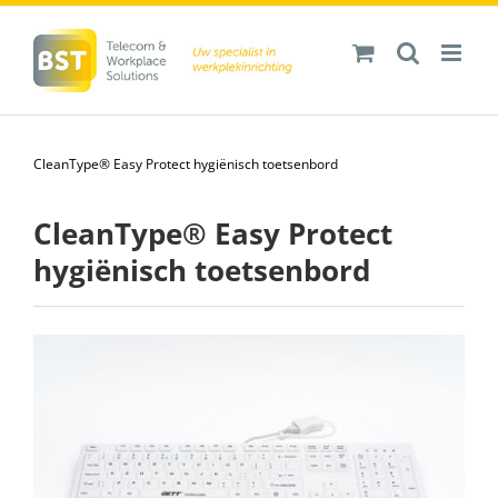
Ga
naar
inhoud
CleanType® Easy Protect hygiënisch toetsenbord
CleanType® Easy Protect
hygiënisch toetsenbord