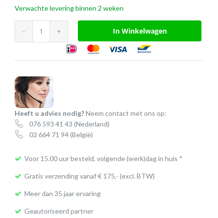
Verwachte levering binnen 2 weken
Draadloze
In Winkelwagen
snellader
80
mm
aantal
Heeft u advies nodig?
Neem contact met ons op:
076 593 41 43
(Nederland)
03 664 71 94
(België)
Voor 15.00 uur besteld, volgende (werk)dag in huis *
Gratis verzending vanaf € 175,- (excl. BTW)
Meer dan 35 jaar ervaring
Geautoriseerd partner