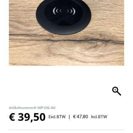
Artikelnummer#: WP-DSL-80
€
39,50
|
€
47,80
Excl. BTW
Incl. BTW