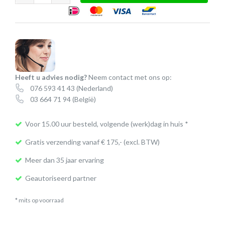
Q-
doc
515
Circular
documenthouder
aantal
Heeft u advies nodig?
Neem contact met ons op:
076 593 41 43
(Nederland)
03 664 71 94
(België)
Voor 15.00 uur besteld, volgende (werk)dag in huis *
Gratis verzending vanaf € 175,- (excl. BTW)
Meer dan 35 jaar ervaring
Geautoriseerd partner
* mits op voorraad