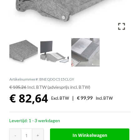
Artikelnummer#: BNEQDOC515CLGY
€ 105,26
Incl. BTW (adviesprijs incl. BTW)
€
82,64
|
€
99,99
Excl. BTW
Incl. BTW
Levertijd: 1 - 3 werkdagen
BakkerElkhuizen
In Winkelwagen