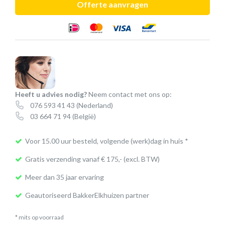
Offerte aanvragen
laptopstandaard
aantal
Heeft u advies nodig?
Neem contact met ons op:
076 593 41 43
(Nederland)
03 664 71 94
(België)
Voor 15.00 uur besteld, volgende (werk)dag in huis *
Gratis verzending vanaf € 175,- (excl. BTW)
Meer dan 35 jaar ervaring
Geautoriseerd BakkerElkhuizen partner
* mits op voorraad