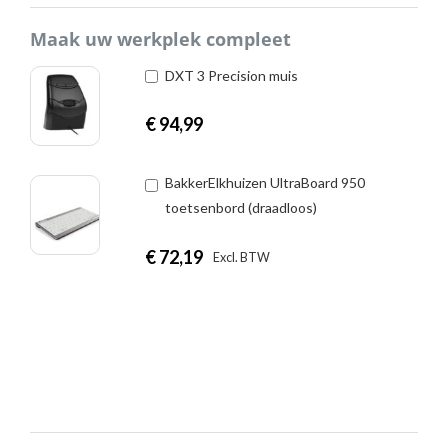
Maak uw werkplek compleet
DXT 3 Precision muis
€
94,99
BakkerElkhuizen UltraBoard 950
toetsenbord (draadloos)
€
72,19
|
Excl. BTW
Incl. BTW