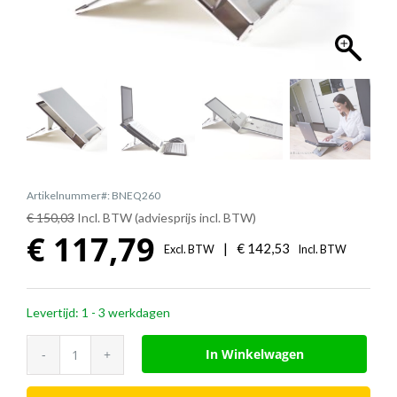
Artikelnummer#: BNEQ260
€ 150,03
Incl. BTW (adviesprijs incl. BTW)
€
117,79
|
€
142,53
Excl. BTW
Incl. BTW
Levertijd: 1 - 3 werkdagen
Ergo-
In Winkelwagen
Q
260