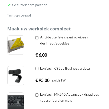
Geautoriseerd partner
* mits op voorraad
Maak uw werkplek compleet
Anti-bacteriële cleaning wipes /
desinfectiedoekjes
€
6,00
Logitech C925e Business webcam
€
95,00
|
Excl. BTW
Incl. BTW
Logitech MK540 Advanced - draadloos
toetsenbord en muis