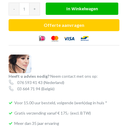
iiyama
In Winkelwagen
G-
Master
Offerte aanvragen
G2470HSU-
B1
24"
flat
monitor
aantal
Heeft u advies nodig?
Neem contact met ons op:
076 593 41 43
(Nederland)
03 664 71 94
(België)
Voor 15.00 uur besteld, volgende (werk)dag in huis *
Gratis verzending vanaf € 175,- (excl. BTW)
Meer dan 35 jaar ervaring