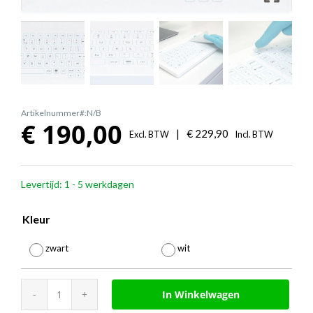
Artikelnummer#:N/B
€
190,00
|
€
229,90
Excl. BTW
Incl. BTW
Levertijd: 1 - 5 werkdagen
Kleur

zwart
wit
Purekeys
In Winkelwagen
compact