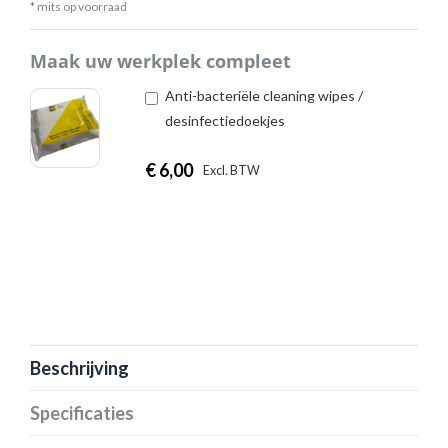
* mits op voorraad
Maak uw werkplek compleet
Anti-bacteriële cleaning wipes /
desinfectiedoekjes
€
6,00
|
Excl. BTW
Incl. BTW
Beschrijving
Specificaties