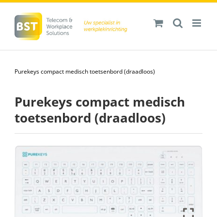
Ga
naar
inhoud
Purekeys compact medisch toetsenbord (draadloos)
Purekeys compact medisch
toetsenbord (draadloos)