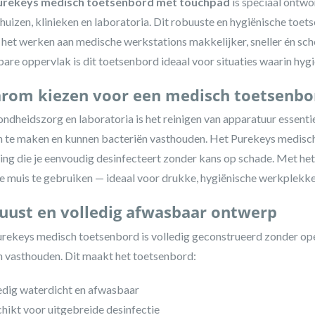
urekeys medisch toetsenbord met touchpad
is speciaal ontw
huizen, klinieken en laboratoria. Dit robuuste en hygiënische to
het werken aan medische werkstations makkelijker, sneller én scho
are oppervlak is dit toetsenbord ideaal voor situaties waarin hygie
rom kiezen voor een medisch toetsenbo
ondheidszorg en laboratoria is het reinigen van apparatuur essenti
 te maken en kunnen bacteriën vasthouden. Het Purekeys medisc
ing die je eenvoudig desinfecteert zonder kans op schade. Met he
e muis te gebruiken — ideaal voor drukke, hygiënische werkplekke
uust en volledig afwasbaar ontwerp
rekeys medisch toetsenbord is volledig geconstrueerd zonder openi
 vasthouden. Dit maakt het toetsenbord:
edig waterdicht en afwasbaar
hikt voor uitgebreide desinfectie