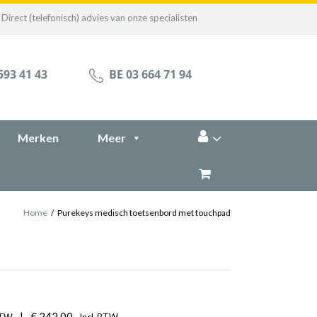
Direct (telefonisch) advies van onze specialisten
593 41 43
BE 03 664 71 94
Merken
Meer
Home
/
Purekeys medisch toetsenbord met touchpad
|
€
242,00