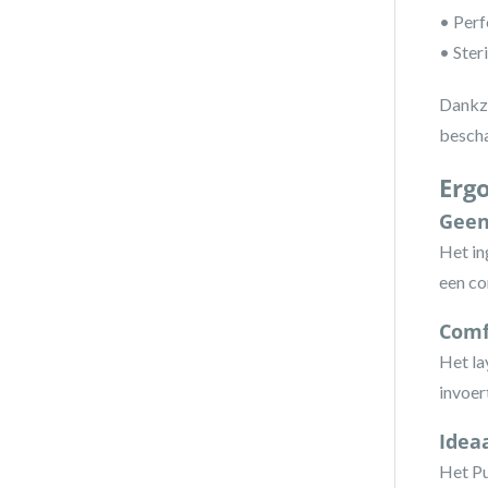
• Perf
• Ster
Dankzi
bescha
Erg
Geen
Het in
een co
Comf
Het la
invoer
Idea
Het Pu