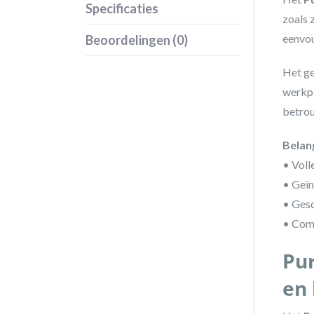
Specificaties
zoals 
eenvou
Beoordelingen (0)
Het ge
werkpl
betrou
Belan
• Voll
• Geïn
• Gesc
• Com
Pur
en