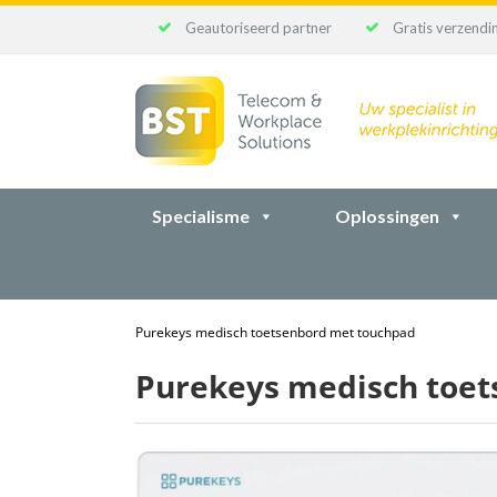
Geautoriseerd partner
Gratis verzendin
Ga
naar
inhoud
Specialisme
Oplossingen
Purekeys medisch toetsenbord met touchpad
Purekeys medisch toe