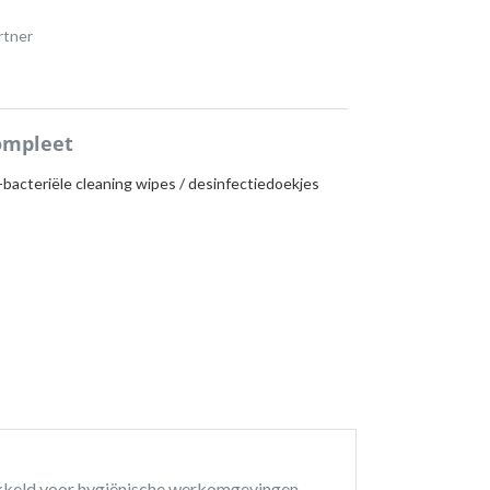
rtner
ompleet
-bacteriële cleaning wipes / desinfectiedoekjes
ikkeld voor hygiënische werkomgevingen