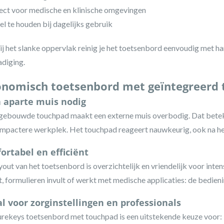
ect voor medische en klinische omgevingen
iel te houden bij dagelijks gebruik
j het slanke oppervlak reinig je het toetsenbord eenvoudig met h
diging.
onomisch toetsenbord met geïntegreerd
 aparte muis nodig
gebouwde touchpad maakt een externe muis overbodig. Dat betek
mpactere werkplek. Het touchpad reageert nauwkeurig, ook na her
ortabel en efficiënt
yout van het toetsenbord is overzichtelijk en vriendelijk voor inten
t, formulieren invult of werkt met medische applicaties: de bedienin
al voor zorginstellingen en professionals
rekeys toetsenbord met touchpad is een uitstekende keuze voor: