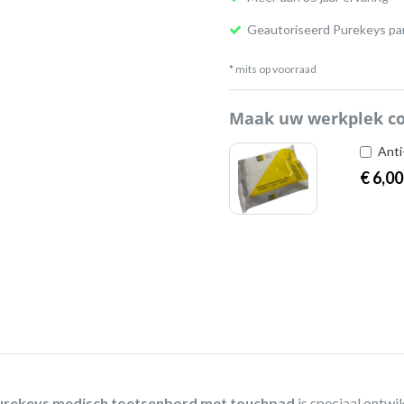
Geautoriseerd Purekeys pa
* mits op voorraad
Maak uw werkplek c
Anti
€
6,00
urekeys medisch toetsenbord met touchpad
is speciaal ontw