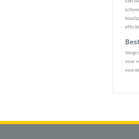
Een to
schoon
touchp
effici
Bes
Vergro
voor v
voorde