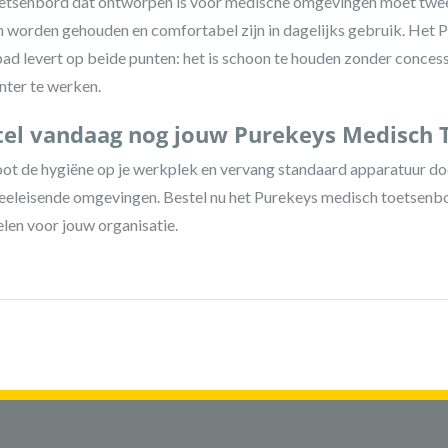
etsenbord dat ontworpen is voor medische omgevingen moet twee 
 worden gehouden en comfortabel zijn in dagelijks gebruik. Het
ad levert op beide punten: het is schoon te houden zonder concessi
ënter te werken.
tel vandaag nog jouw Purekeys Medisch 
ot de hygiëne op je werkplek en vervang standaard apparatuur doo
eeleisende omgevingen. Bestel nu het Purekeys medisch toetsenbo
len voor jouw organisatie.