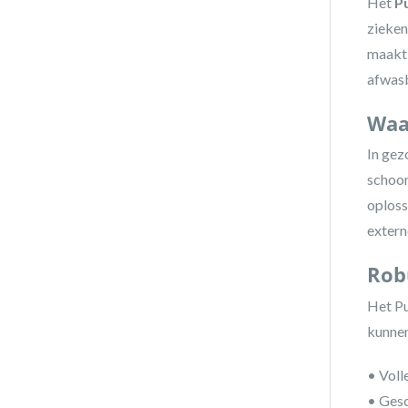
Het
P
zieken
maakt 
afwasb
Waa
In gez
schoon
oploss
extern
Rob
Het Pu
kunnen
• Voll
• Gesc