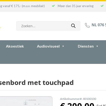
g vanaf € 175,- (m.u.v. meubilair)
Meer dan 35 jaar ervaring
Producten
NL 076 
zoeken
Akoestiek
Audiovisueel
Diensten
tsenbord met touchpad
Artikelnummer#: 40100100