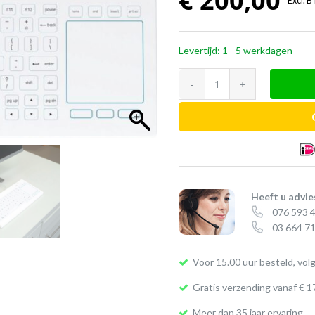
€
200,00
Excl. 
Levertijd: 1 - 5 werkdagen
Purekeys
medisch
toetsenbord
met
touchpad
aantal
Heeft u advie
076 593 
03 664 71
Voor 15.00 uur besteld, vol
Gratis verzending vanaf € 1
Meer dan 35 jaar ervaring