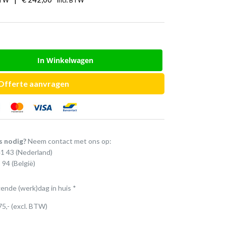
BTW
Incl. BTW
In Winkelwagen
Offerte aanvragen
s nodig?
Neem contact met ons op:
41 43
(Nederland)
 94
(België)
gende (werk)dag in huis *
75,- (excl. BTW)