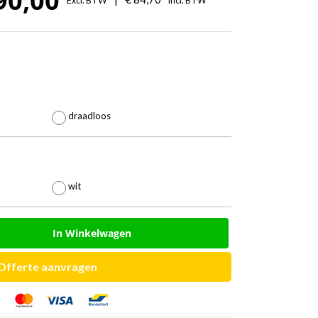
90,00
Excl. BTW
Incl. BTW
€
70,00
tot

€
draadloos
90,00

wit
In Winkelwagen
Offerte aanvragen