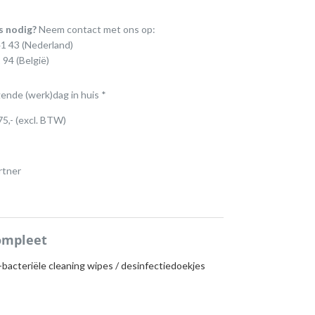
s nodig?
Neem contact met ons op:
41 43
(Nederland)
 94
(België)
gende (werk)dag in huis *
75,- (excl. BTW)
rtner
ompleet
-bacteriële cleaning wipes / desinfectiedoekjes