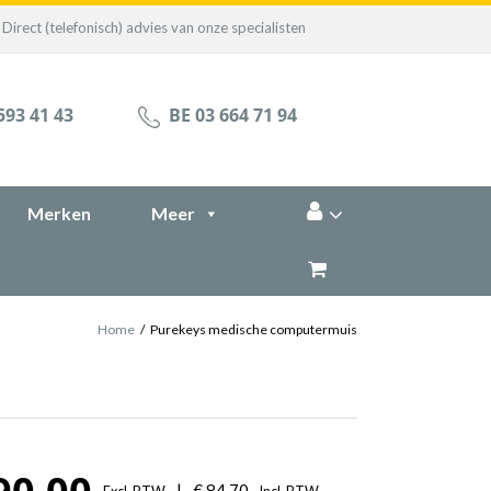
Direct (telefonisch) advies van onze specialisten
593 41 43
BE 03 664 71 94
Merken
Meer
Home
/
Purekeys medische computermuis
Prijsklasse:
|
€
84,70