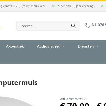
g vanaf € 175,- (m.u.v. meubilair)
Meer dan 35 jaar ervaring
Producten
NL 076 
zoeken
Akoestiek
Audiovisueel
Diensten
mputermuis
Artikelnummer#:N/B