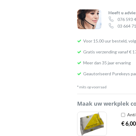
Heeft u advie
076 593 
03 664 71
Voor 15.00 uur besteld, vol
Gratis verzending vanaf € 1
Meer dan 35 jaar ervaring
Geautoriseerd Purekeys pa
* mits op voorraad
Maak uw werkplek c
Anti
€
6,00