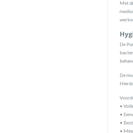
Met dr
medisc
werko
Hyg
De Pur
bacter
behand
De mui
Hierdo
Voorde
• Voll
• Eenv
• Best
• Min