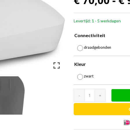
€
70,00
-
€
Levertijd: 1 - 5 werkdagen
Connectiviteit
draadgebonden
Kleur
zwart
Purekeys
medische
computermuis
aantal