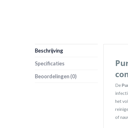
Beschrijving
Pur
Specificaties
co
Beoordelingen (0)
De
Pu
infect
het vo
reinig
of nau