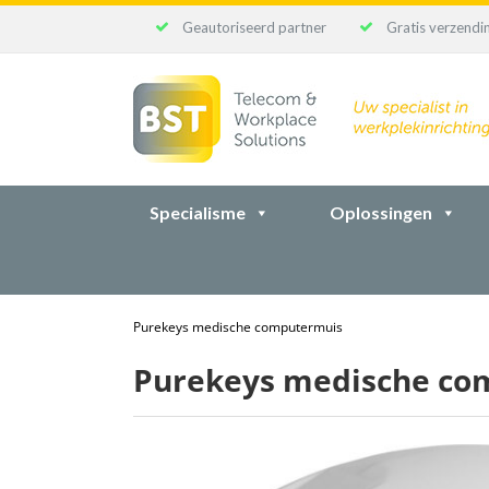
Geautoriseerd partner
Gratis verzendin
Ga
naar
inhoud
Specialisme
Oplossingen
Purekeys medische computermuis
Purekeys medische co