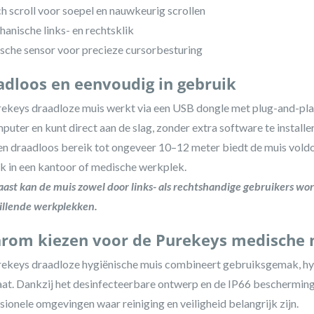
h scroll voor soepel en nauwkeurig scrollen
anische links- en rechtsklik
sche sensor voor precieze cursorbesturing
adloos en eenvoudig in gebruik
ekeys draadloze muis werkt via een USB dongle met plug-and-play i
puter en kunt direct aan de slag, zonder extra software te installe
n draadloos bereik tot ongeveer 10–12 meter biedt de muis vold
k in een kantoor of medische werkplek.
ast kan de muis zowel door links- als rechtshandige gebruikers wor
illende werkplekken.
rom kiezen voor de Purekeys medische 
ekeys draadloze hygiënische muis combineert gebruiksgemak, hy
at. Dankzij het desinfecteerbare ontwerp en de IP66 bescherming 
sionele omgevingen waar reiniging en veiligheid belangrijk zijn.