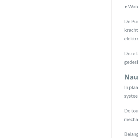
• Wate
De Pur
kracht
elektr
Deze b
gedesi
Nau
In pla
systee
De tou
mechan
Belang