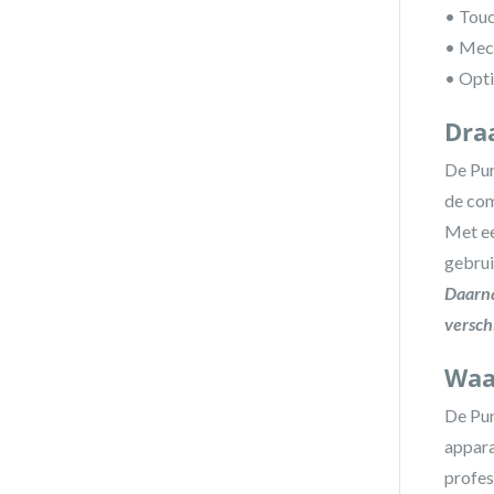
• Touc
• Mech
• Opti
Dra
De Pur
de com
Met ee
gebrui
Daarna
versch
Waa
De Pur
appara
profes