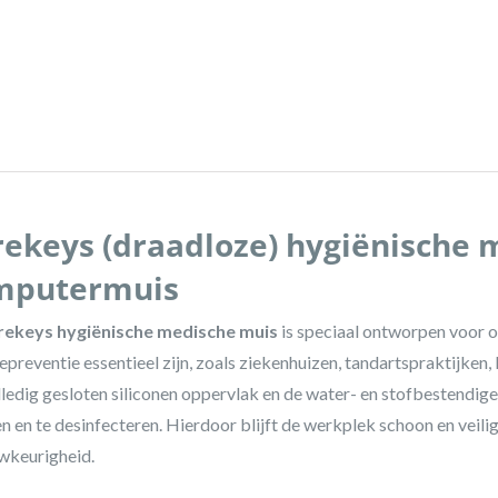
ekeys (draadloze) hygiënische 
mputermuis
rekeys hygiënische medische muis
is speciaal ontworpen voor 
iepreventie essentieel zijn, zoals ziekenhuizen, tandartspraktijken,
lledig gesloten siliconen oppervlak en de water- en stofbestendige
en en te desinfecteren. Hierdoor blijft de werkplek schoon en veil
wkeurigheid.