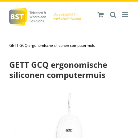
Ga
naar
inhoud
GETT GCQ ergonomische siliconen computermuis
GETT GCQ ergonomische
siliconen computermuis