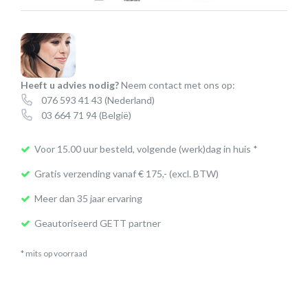
ergonomische
siliconen
computermuis
aantal
Heeft u advies nodig?
Neem contact met ons op:
076 593 41 43
(Nederland)
03 664 71 94
(België)
Voor 15.00 uur besteld, volgende (werk)dag in huis *
Gratis verzending vanaf € 175,- (excl. BTW)
Meer dan 35 jaar ervaring
Geautoriseerd GETT partner
* mits op voorraad