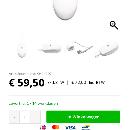
Artikelnummer#: KH24207
€
59,50
|
€
72,00
Excl. BTW
Incl. BTW
Levertijd: 1 - 14 werkdagen
GETT
In Winkelwagen
GCQ