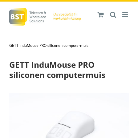
Ga
naar
inhoud
GETT InduMouse PRO siliconen computermuis
GETT InduMouse PRO
siliconen computermuis