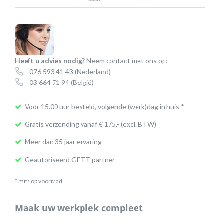
PRO
siliconen
computermuis
aantal
Heeft u advies nodig?
Neem contact met ons op:
076 593 41 43
(Nederland)
03 664 71 94
(België)
Voor 15.00 uur besteld, volgende (werk)dag in huis *
Gratis verzending vanaf € 175,- (excl. BTW)
Meer dan 35 jaar ervaring
Geautoriseerd GETT partner
* mits op voorraad
Maak uw werkplek compleet