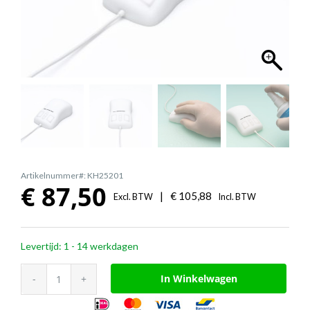
Artikelnummer#: KH25201
€
87,50
|
€
105,88
Excl. BTW
Incl. BTW
Levertijd: 1 - 14 werkdagen
GETT
In Winkelwagen
InduMouse