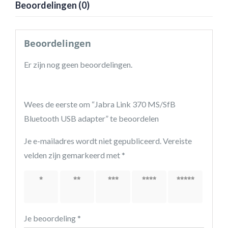
Beoordelingen (0)
Beoordelingen
Er zijn nog geen beoordelingen.
Wees de eerste om “Jabra Link 370 MS/SfB
Bluetooth USB adapter” te beoordelen
Je e-mailadres wordt niet gepubliceerd.
Vereiste
velden zijn gemarkeerd met
*
1 van
2 van
3 van
4 van
5 van
de 5
de 5
de 5
de 5
de 5
sterren
sterren
sterren
sterren
sterren
Je beoordeling
*