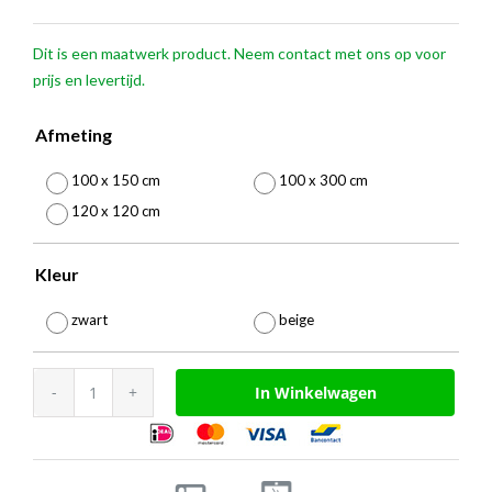
15,00
Dit is een maatwerk product. Neem contact met ons op voor
tot
prijs en levertijd.
€
Afmeting
30,00

100 x 150 cm
100 x 300 cm
120 x 120 cm
Kleur

zwart
beige
Product
In Winkelwagen
aantal