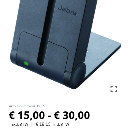
Artikelnummer#:1256
Prijskla
€
15,00
-
€
30,00
€
|
€
18,15
Excl. BTW
Incl. BTW