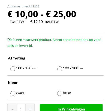
Artikelnummer#:#1232
Prijskla
€
10,00
-
€
25,00
€
|
€
12,10
Excl. BTW
Incl. BTW
10,00
Dit is een maatwerk product. Neem contact met ons op voor
tot
prijs en levertijd.
€
Afmeting
25,00

100 x 150 cm
100 x 300 cm
Kleur

zwart
beige
Variable
In Winkelwagen