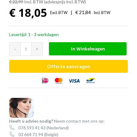
€ 22,99
Incl. BTW (adviesprijs incl. BTW)
€
18,05
|
€
21,84
Excl. BTW
Incl. BTW
Levertijd: 1 - 3 werkdagen
EPOS
In Winkelwagen
CCEL
190-
Offerte aanvragen
2
aansluitsnoer
Panasonic
(QD
→
2,5
Heeft u advies nodig?
Neem contact met ons op:
mm)
076 593 41 43
(Nederland)
aantal
03 664 71 94
(België)