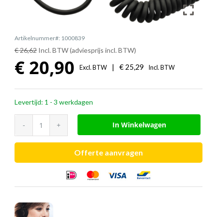
Artikelnummer#: 1000839
€ 26,62
Incl. BTW (adviesprijs incl. BTW)
€
20,90
|
€
25,29
Excl. BTW
Incl. BTW
Levertijd: 1 - 3 werkdagen
EPOS
In Winkelwagen
CSTD
24
Offerte aanvragen
aansluitsnoer
(QD
→
RJ9)
aantal