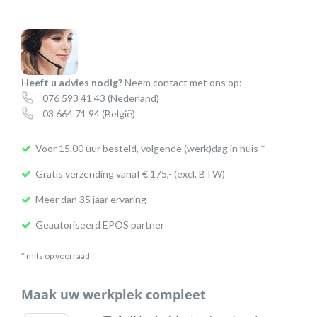
→
2
x
3,5
Heeft u advies nodig?
Neem contact met ons op:
mm)
076 593 41 43
(Nederland)
aantal
03 664 71 94
(België)
Voor 15.00 uur besteld, volgende (werk)dag in huis *
Gratis verzending vanaf € 175,- (excl. BTW)
Meer dan 35 jaar ervaring
Geautoriseerd EPOS partner
* mits op voorraad
Maak uw werkplek compleet