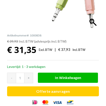
Artikelnummer#: 1000858
€ 39,93
Incl. BTW (adviesprijs incl. BTW)
€
31,35
|
€
37,93
Excl. BTW
Incl. BTW
Levertijd: 1 - 3 werkdagen
EPOS
In Winkelwagen
CEDPC
1
Offerte aanvragen
aansluitsnoer
(QD