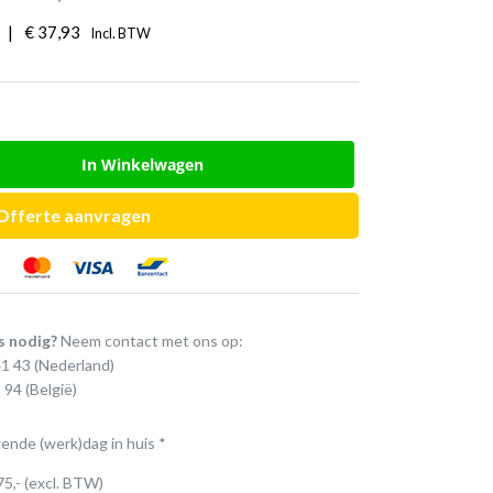
|
€
37,93
Incl. BTW
In Winkelwagen
Offerte aanvragen
s nodig?
Neem contact met ons op:
41 43
(Nederland)
 94
(België)
gende (werk)dag in huis *
75,- (excl. BTW)