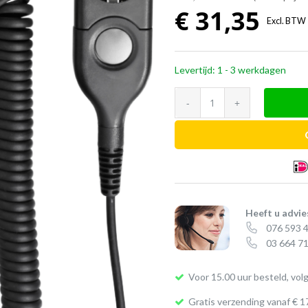
€
31,35
Excl. BTW
Levertijd: 1 - 3 werkdagen
EPOS
CHS
01
aansluitsnoer
krul
(QD
→
Heeft u advie
076 593 
RJ9)
03 664 71
aantal
Voor 15.00 uur besteld, vol
Gratis verzending vanaf € 1