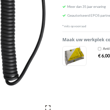
Meer dan 35 jaar ervaring
Geautoriseerd EPOS partn
* mits op voorraad
Maak uw werkplek c
Anti
€
6,00