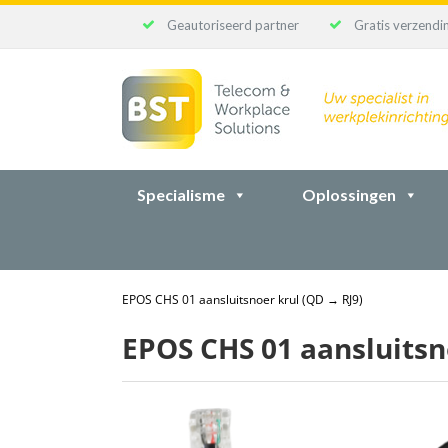
Geautoriseerd partner
Gratis verzendin
Ga
naar
inhoud
Specialisme
Oplossingen
EPOS CHS 01 aansluitsnoer krul (QD → RJ9)
EPOS CHS 01 aansluitsn