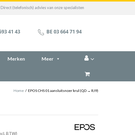
Direct (telefonisch) advies van onze specialisten
593 41 43
BE 03 664 71 94
Merken
Meer
Home
/
EPOS CHS 01 aansluitsnoer krul (QD → RJ9)
incl. BTW)