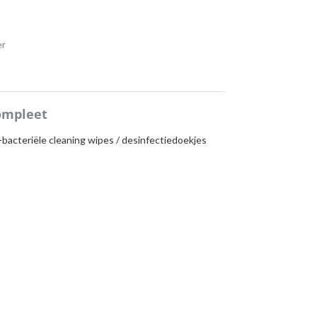
er
ompleet
-bacteriële cleaning wipes / desinfectiedoekjes