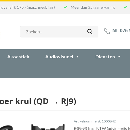
g vanaf € 175,- (m.u.v. meubilair)
Meer dan 35 jaar ervaring
Producten
NL 076 
zoeken
Akoestiek
Audiovisueel
Diensten
oer krul (QD → RJ9)
Artikelnummer#: 1000842
€ 39,93
Incl. BTW (adviesprijs 