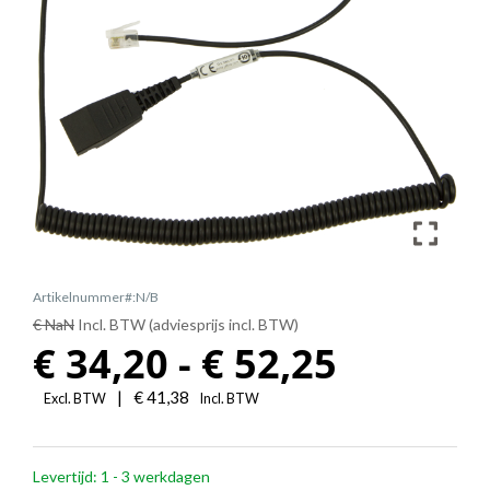
Artikelnummer#:N/B
€ NaN
Incl. BTW (adviesprijs incl. BTW)
Prijskla
€
34,20
-
€
52,25
€
|
€
41,38
Excl. BTW
Incl. BTW
34,20
Levertijd: 1 - 3 werkdagen