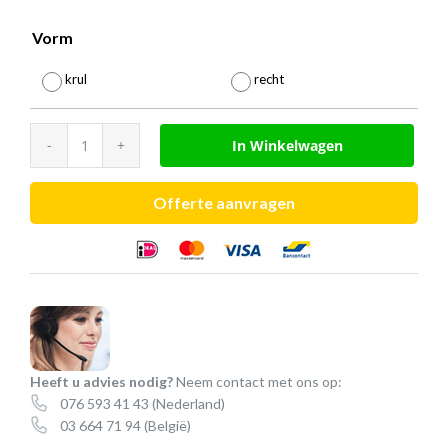
tot
€
Vorm

52,25
krul
recht
Jabra
In Winkelwagen
GN
1216
Offerte aanvragen
smartcord
(Avaya)
aantal
Heeft u advies nodig?
Neem contact met ons op:
076 593 41 43
(Nederland)
03 664 71 94
(België)