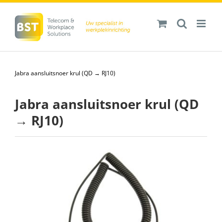
Ga
naar
inhoud
Jabra aansluitsnoer krul (QD → RJ10)
Jabra aansluitsnoer krul (QD
→ RJ10)