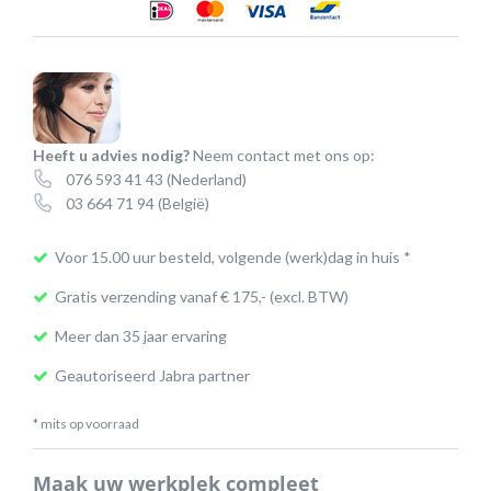
→
RJ10)
aantal
Heeft u advies nodig?
Neem contact met ons op:
076 593 41 43
(Nederland)
03 664 71 94
(België)
Voor 15.00 uur besteld, volgende (werk)dag in huis *
Gratis verzending vanaf € 175,- (excl. BTW)
Meer dan 35 jaar ervaring
Geautoriseerd Jabra partner
* mits op voorraad
Maak uw werkplek compleet