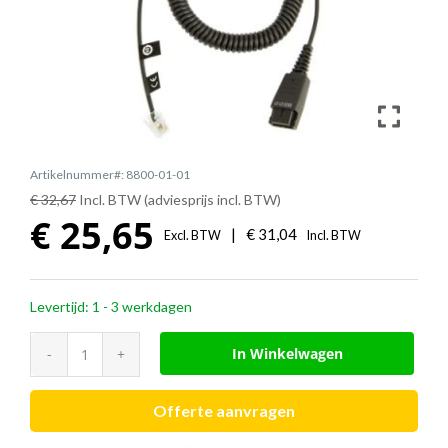
Artikelnummer#: 8800-01-01
€ 32,67
Incl. BTW (adviesprijs incl. BTW)
€
25,65
|
€
31,04
Excl. BTW
Incl. BTW
Levertijd: 1 - 3 werkdagen
Jabra
In Winkelwagen
aansluitsnoer
krul
Offerte aanvragen
(QD