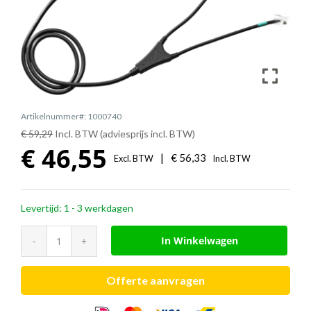
Artikelnummer#: 1000740
€ 59,29
Incl. BTW (adviesprijs incl. BTW)
€
46,55
|
€
56,33
Excl. BTW
Incl. BTW
Levertijd: 1 - 3 werkdagen
EPOS
In Winkelwagen
CEHS-
AV
Offerte aanvragen
03