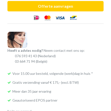
(IMPACT
Offerte aanvragen
SC
600)
aantal
Heeft u advies nodig?
Neem contact met ons op:
076 593 41 43
(Nederland)
03 664 71 94
(België)
Voor 15.00 uur besteld, volgende (werk)dag in huis *
Gratis verzending vanaf € 175,- (excl. BTW)
Meer dan 35 jaar ervaring
Geautoriseerd EPOS partner