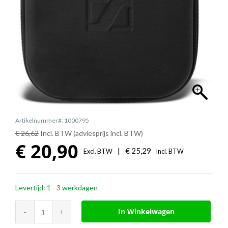
Artikelnummer#: 1000795
€ 26,62
Incl. BTW (adviesprijs incl. BTW)
€
20,90
|
€
25,29
Excl. BTW
Incl. BTW
Levertijd: 1 - 3 werkdagen
EPOS
In Winkelwagen
draagtas