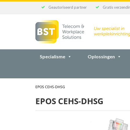
Geautoriseerd partner
Gratis verzendin
Ga
naar
inhoud
Specialisme
Oplossingen
EPOS CEHS-DHSG
EPOS CEHS-DHSG