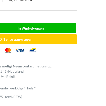
Incl. BTW
In Winkelwagen
Offerte aanvragen
s nodig?
Neem contact met ons op:
41 43
(Nederland)
 94
(België)
gende (werk)dag in huis *
75,- (excl. BTW)