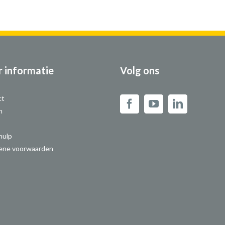
 informatie
Volg ons
ct
n
hulp
ene voorwaarden