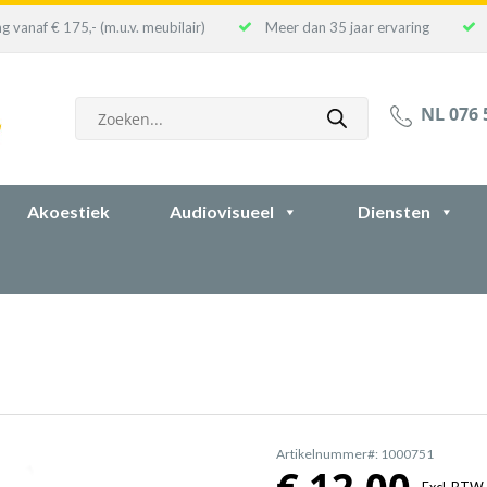
g vanaf € 175,- (m.u.v. meubilair)
Meer dan 35 jaar ervaring
Producten
NL 076 
zoeken
Akoestiek
Audiovisueel
Diensten
Artikelnummer#: 1000751