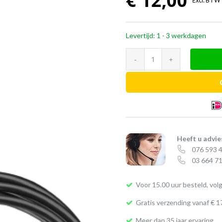
€
12,00
Excl. BTW
Levertijd: 1 - 3 werkdagen
EPOS
CEHS-
DHSG
aantal
Heeft u advie
076 593 
03 664 71
Voor 15.00 uur besteld, vol
Gratis verzending vanaf € 1
Meer dan 35 jaar ervaring