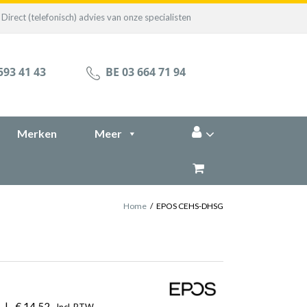
Direct (telefonisch) advies van onze specialisten
593 41 43
BE 03 664 71 94
Merken
Meer
Home
/
EPOS CEHS-DHSG
|
€
14,52