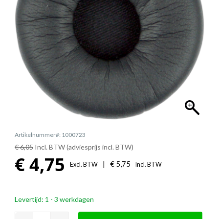
Artikelnummer#: 1000723
€ 6,05
Incl. BTW (adviesprijs incl. BTW)
€
4,75
|
€
5,75
Excl. BTW
Incl. BTW
Levertijd: 1 - 3 werkdagen
EPOS