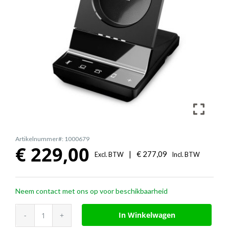
Artikelnummer#: 1000679
€
229,00
|
€
277,09
Excl. BTW
Incl. BTW
Neem contact met ons op voor beschikbaarheid
EPOS
In Winkelwagen
IMPACT