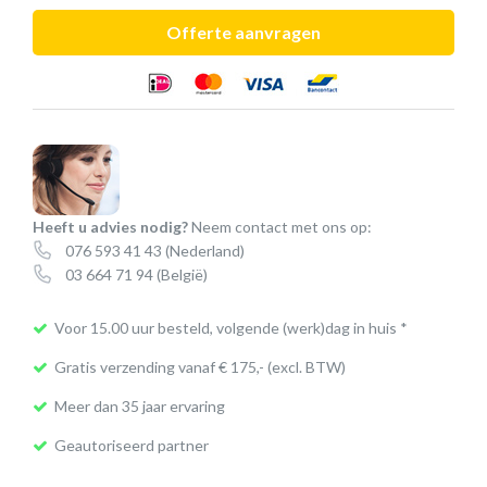
SDW
Offerte aanvragen
5
basisstation
aantal
Heeft u advies nodig?
Neem contact met ons op:
076 593 41 43
(Nederland)
03 664 71 94
(België)
Voor 15.00 uur besteld, volgende (werk)dag in huis *
Gratis verzending vanaf € 175,- (excl. BTW)
Meer dan 35 jaar ervaring
Geautoriseerd partner