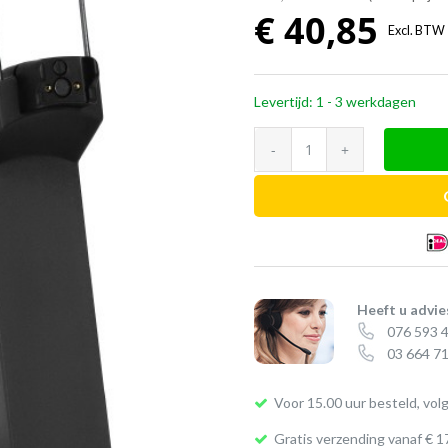
€
40,85
Excl. BTW
Levertijd: 1 - 3 werkdagen
EPOS
bureaulader
CH
20
(IMPACT
MB
Pro/ADAPT
Heeft u advie
076 593 
Presence
03 664 71
serie)
aantal
Voor 15.00 uur besteld, vol
Gratis verzending vanaf € 1