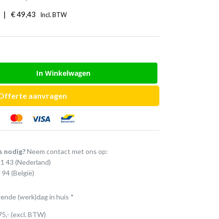
|
€
49,43
Incl. BTW
In Winkelwagen
Offerte aanvragen
s nodig?
Neem contact met ons op:
41 43
(Nederland)
 94
(België)
gende (werk)dag in huis *
75,- (excl. BTW)