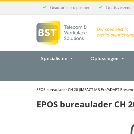
Geautoriseerd partner
Gratis verzendin
Ga
naar
inhoud
Specialisme
Oplossingen
EPOS bureaulader CH 20 (IMPACT MB Pro/ADAPT Presence
EPOS bureaulader CH 2