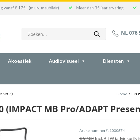
g vanaf € 175,- (m.u.v. meubilair)
Meer dan 35 jaar ervaring
Producten
NL 076 
zoeken
Akoestiek
Audiovisueel
Diensten
 serie)
Home
/
EPOS
0 (IMPACT MB Pro/ADAPT Presenc
Artikelnummer#: 1000674
€ 52,03
Incl. BTW (adviesprijs 