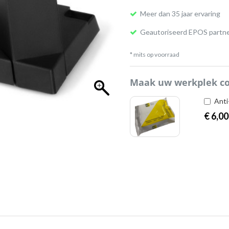
Meer dan 35 jaar ervaring
Geautoriseerd EPOS partn
* mits op voorraad
Maak uw werkplek c
Anti
€
6,00