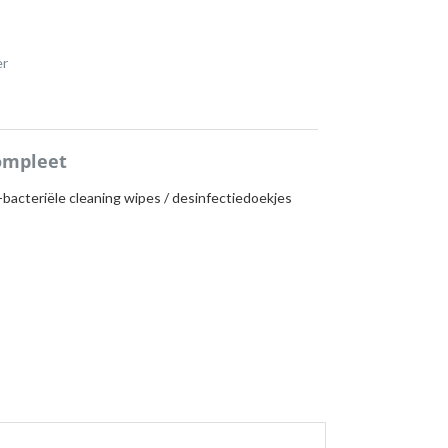
er
ompleet
-bacteriële cleaning wipes / desinfectiedoekjes