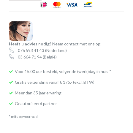
EHS
adapter
for
DeTeWe
aantal
Heeft u advies nodig?
Neem contact met ons op:
076 593 41 43
(Nederland)
03 664 71 94
(België)
Voor 15.00 uur besteld, volgende (werk)dag in huis *
Gratis verzending vanaf € 175,- (excl. BTW)
Meer dan 35 jaar ervaring
Geautoriseerd partner
* mits op voorraad