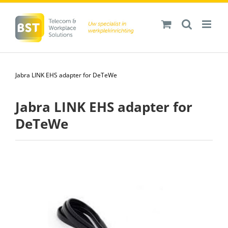
Ga
naar
inhoud
Jabra LINK EHS adapter for DeTeWe
Jabra LINK EHS adapter for
DeTeWe